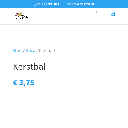
06 111 99 040
mailm@daztof.nl
Start
/
Deco
/ Kerstbal
Kerstbal
€
3,75