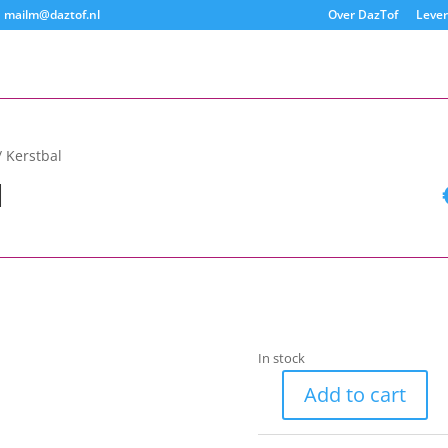
mailm@daztof.nl
Over DazTof
Leve
 Kerstbal
l
In stock
Add to cart
Kerstbal
quantity