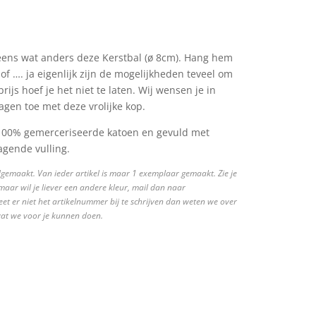
eens wat anders deze Kerstbal (ø 8cm). Hang hem
f …. ja eigenlijk zijn de mogelijkheden teveel om
ijs hoef je het niet te laten. Wij wensen je in
dagen toe met deze vrolijke kop.
 100% gemerceriseerde katoen en gevuld met
agende vulling.
ndgemaakt. Van ieder artikel is maar 1 exemplaar gemaakt. Zie je
maar wil je liever een andere kleur, mail dan naar
et er niet het artikelnummer bij te schrijven dan weten we over
 wat we voor je kunnen doen.