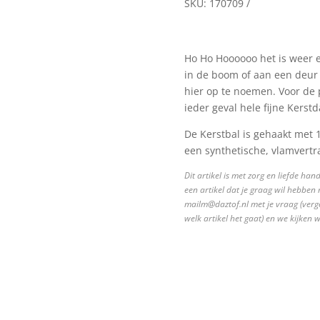
SKU:
170709
Ho Ho Hoooooo het is weer 
in de boom of aan een deur o
hier op te noemen. Voor de pr
ieder geval hele fijne Kerst
De Kerstbal is gehaakt met
een synthetische, vlamvertr
Dit artikel is met zorg en liefde ha
een artikel dat je graag wil hebben 
mailm@daztof.nl met je vraag (verge
welk artikel het gaat) en we kijken
zTof i.s.m.
Ace grafische vormgeving