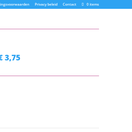
ringsvoorwaarden
Privacy beleid
Contact
0 items
€
3,75