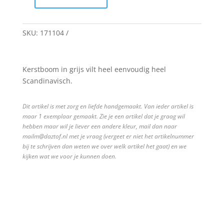
Kerstboom
quantity
SKU:
171104
Kerstboom in grijs vilt heel eenvoudig heel
Scandinavisch.
Dit artikel is met zorg en liefde handgemaakt. Van ieder artikel is
maar 1 exemplaar gemaakt. Zie je een artikel dat je graag wil
hebben maar wil je liever een andere kleur, mail dan naar
mailm@daztof.nl met je vraag (vergeet er niet het artikelnummer
bij te schrijven dan weten we over welk artikel het gaat) en we
kijken wat we voor je kunnen doen.
© 2011 -
2026
DazTof i.s.m.
Ace grafische