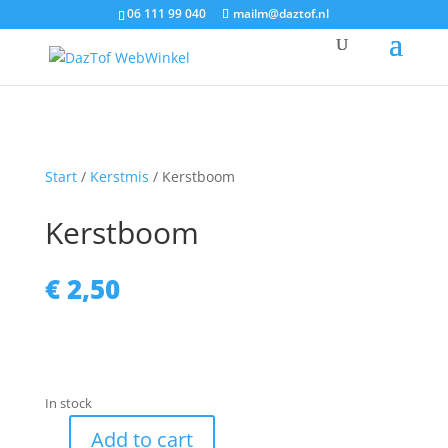
06 111 99 040
mailm@daztof.nl
Start
/
Kerstmis
/ Kerstboom
Kerstboom
€
2,50
In stock
Add to cart