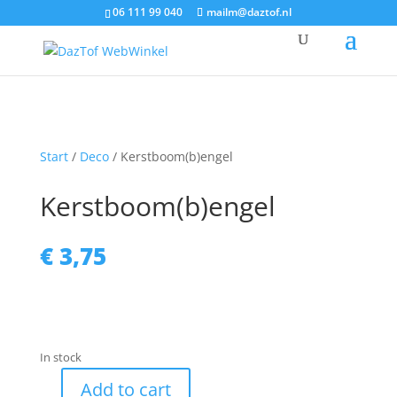
06 111 99 040
mailm@daztof.nl
Start
/
Deco
/ Kerstboom(b)engel
Kerstboom(b)engel
€
3,75
In stock
Add to cart