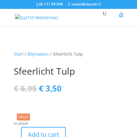
06 111 99 040
mailm@daztof.nl
Start
/
Blijmakers
/ Sfeerlicht Tulp
Sfeerlicht Tulp
Original
Current
€
6,95
€
3,50
price
price
was:
is:
€ 6,95.
€ 3,50.
SALE!
In stock
Add to cart