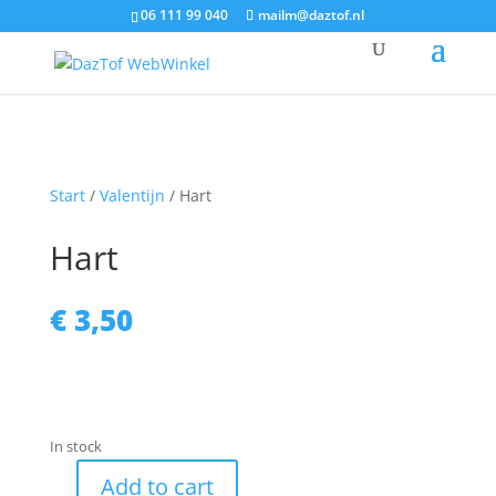
06 111 99 040
mailm@daztof.nl
Start
/
Valentijn
/ Hart
Hart
€
3,50
In stock
Add to cart