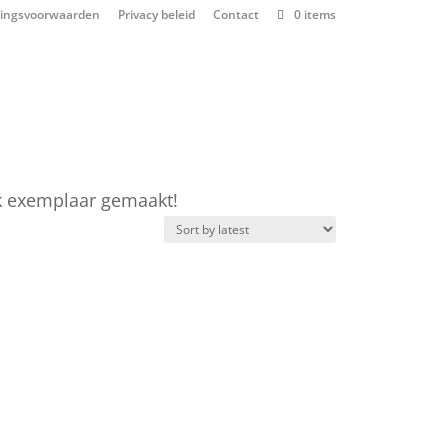
ringsvoorwaarden
Privacy beleid
Contact
0 items
iek exemplaar gemaakt!