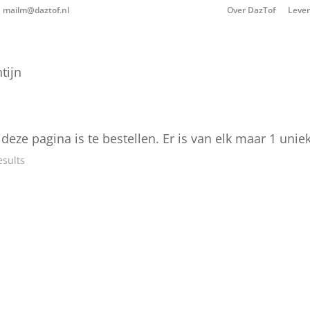
mailm@daztof.nl
Over DazTof
Leve
tijn
p deze pagina is te bestellen. Er is van elk maar 1 un
esults