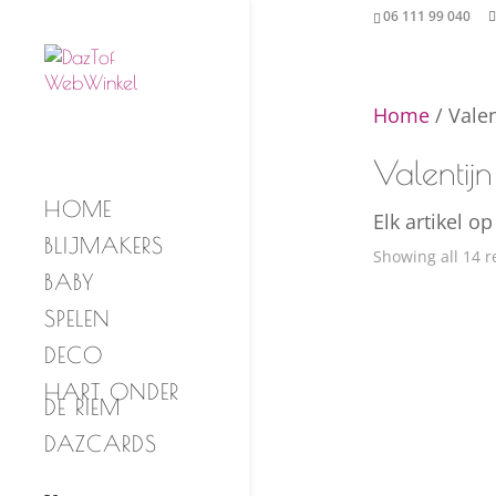
06 111 99 040
Home
/ Valen
Valentijn
HOME
Elk artikel o
BLIJMAKERS
Showing all 14 r
BABY
SPELEN
DECO
HART ONDER
DE RIEM
DAZCARDS