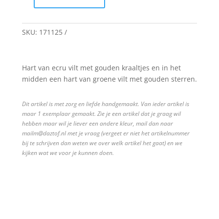
Hart
quantity
SKU:
171125
Hart van ecru vilt met gouden kraaltjes en in het
midden een hart van groene vilt met gouden sterren.
Dit artikel is met zorg en liefde handgemaakt. Van ieder artikel is
maar 1 exemplaar gemaakt. Zie je een artikel dat je graag wil
hebben maar wil je liever een andere kleur, mail dan naar
mailm@daztof.nl met je vraag (vergeet er niet het artikelnummer
bij te schrijven dan weten we over welk artikel het gaat) en we
kijken wat we voor je kunnen doen.
© 2011 - 2026 DazTof i.s.m.
Ace grafische