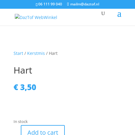
06 111 99 040
mailm@daztof.nl
Start
/
Kerstmis
/ Hart
Hart
€
3,50
In stock
Add to cart